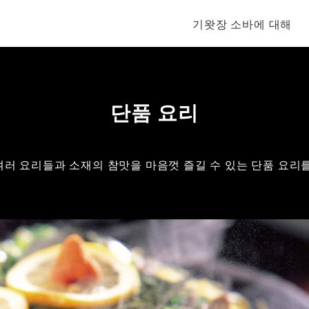
기왓장 소바에 대해
단품 요리
러 요리들과 소재의 참맛을 마음껏 즐길 수 있는 단품 요리