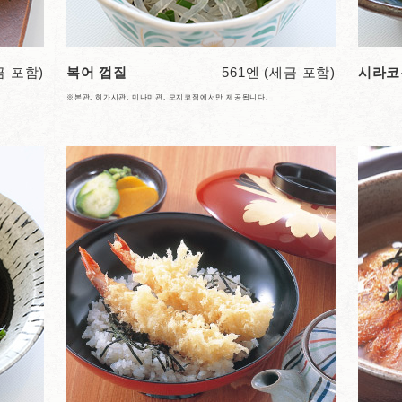
금 포함)
복어 껍질
561엔 (세금 포함)
시라코
※본관, 히가시관, 미나미관, 모지코점에서만 제공됩니다.