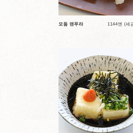
모둠 덴푸라
1144엔 (세