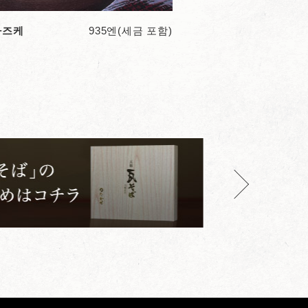
차즈케
935엔(세금 포함)