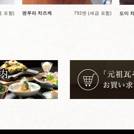
금 포함)
덴푸라 차즈케
792엔 (세금 포함)
도미 