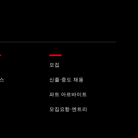
모집
스
신졸·중도 채용
파트 아르바이트
모집요항·엔트리