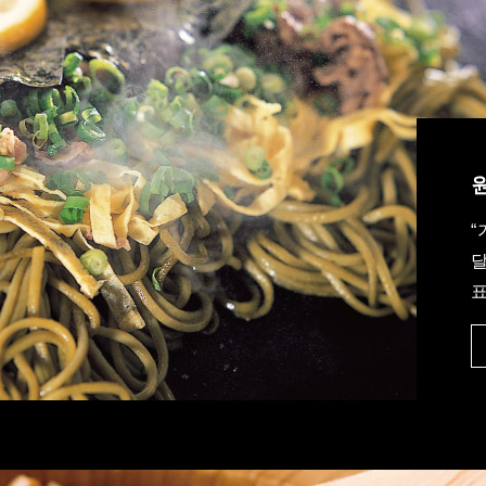
“
달
표