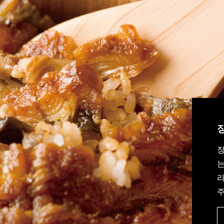
장
는
라