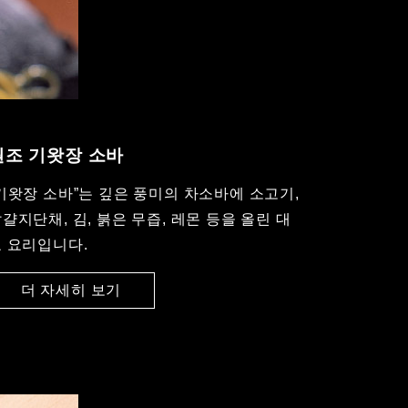
원조 기왓장 소바
기왓장 소바”는 깊은 풍미의 차소바에 소고기,
걀지단채, 김, 붉은 무즙, 레몬 등을 올린 대
 요리입니다.
더 자세히 보기