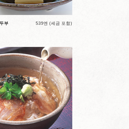
두부
539엔 (세금 포함)