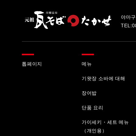
야마구
TEL:
0
톱페이지
메뉴
기왓장 소바에 대해
장어밥
단품 요리
가이세키・세트 메뉴
（개인용）