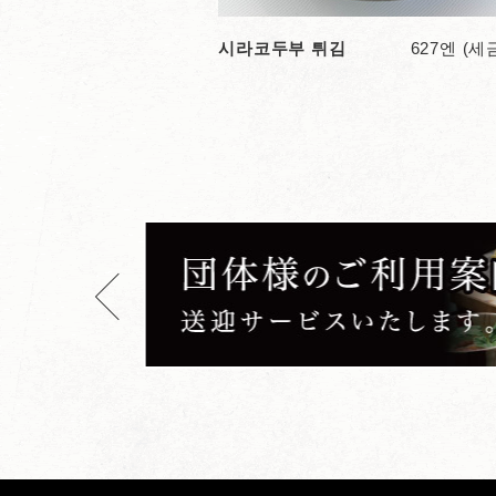
시라코두부 튀김
627엔 (세