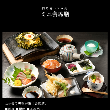
門司港レトロ店
ミニ会席膳
たかせの美味が集う会席膳。
■刺身 ■揚物
■茶碗蒸し