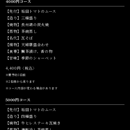
4000円コース
【先付】垢田トマトのムース
【造り】三種盛り
【焼物】長州鶏の炭火焼
【蒸物】茶碗蒸し
【名代】瓦そば
【揚物】天婦羅盛合わせ
【食事】鯛茶漬け、香の物
【甘味】季節のシャーベット
4,400円〈税込〉
※要予約3日前
※2名様から承ります
※コース内容が変わる場合があります
5000円コース
【先付】垢田トマトのムース
【造り】四種盛り
【焼物】牛ヒレステーキ瓦焼き
【蒸物】海鮮冷し茶碗蒸し