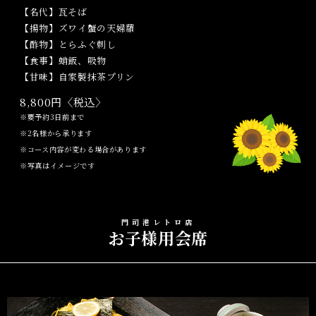
【名代】瓦そば
【揚物】ズワイ蟹の天婦羅
【酢物】とらふぐ刺し
【食事】蛸飯、吸物
【甘味】自家製抹茶プリン
8,800円〈税込〉
※要予約3日前まで
※2名様から承ります
※コース内容が変わる場合があります
※写真はイメージです
門司港レトロ店
お子様用会席