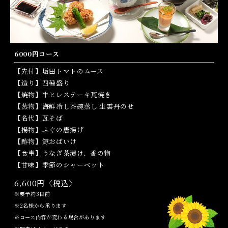
6000円コース
【先付】垢田トマトのムース
【造り】四種盛り
【焼物】牛ヒレステーキ瓦焼き
【蒸物】海鮮冷し茶碗蒸し 生雲丹のせ
【名代】瓦そば
【揚物】ふぐの唐揚げ
【酢物】鯨おばいけ
【食事】うなぎ茶漬け、香の物
【甘味】季節のシャーベット
6,600円〈税込〉
※要予約3日前
※2名様から承ります
※コース内容が変わる場合があります