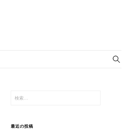
検
索
:
検
索
:
最近の投稿