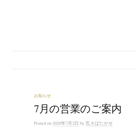
コ
ン
テ
ン
ツ
へ
ス
キ
ッ
プ
お知らせ
7月の営業のご案内
Posted
on
2020年7月2日
by
瓦そばたかせ