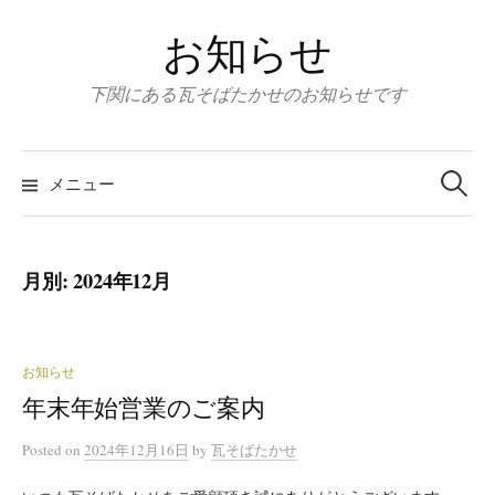
コ
お知らせ
ン
テ
下関にある瓦そばたかせのお知らせです
ン
ツ
検
へ
索
メニュー
:
ス
キ
ッ
月別: 2024年12月
プ
お知らせ
年末年始営業のご案内
Posted
on
2024年12月16日
by
瓦そばたかせ