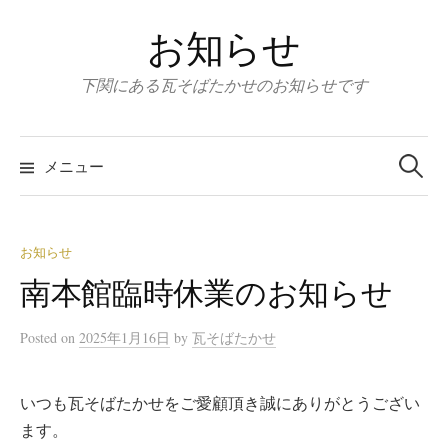
コ
お知らせ
ン
テ
下関にある瓦そばたかせのお知らせです
ン
ツ
検
へ
索
メニュー
:
ス
キ
ッ
お知らせ
プ
南本館臨時休業のお知らせ
Posted
on
2025年1月16日
by
瓦そばたかせ
いつも瓦そばたかせをご愛顧頂き誠にありがとうござい
ます。