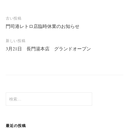
古い投稿
門司港レトロ店臨時休業のお知らせ
投
稿
新しい投稿
ナ
3月21日 長門湯本店 グランドオープン
ビ
ゲ
ー
シ
ョ
検
ン
索
:
最近の投稿