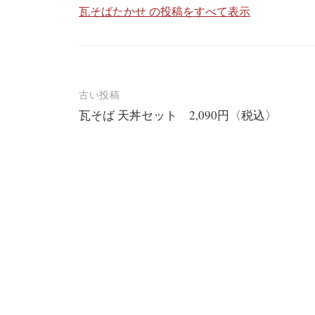
シ
瓦そばたかせ の投稿をすべて表示
ョ
ン
古い投稿
瓦そば 天丼セット 2,090円〈税込〉
投
稿
ナ
ビ
ゲ
ー
シ
ョ