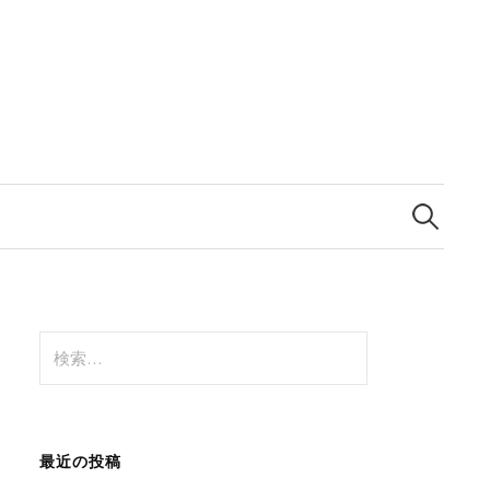
検
索
:
検
索
:
最近の投稿