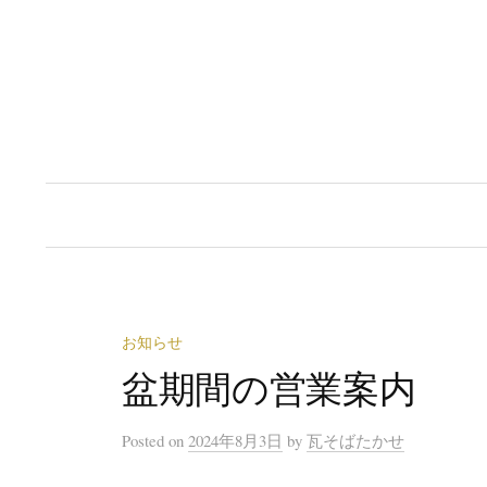
コ
ン
テ
ン
ツ
へ
ス
キ
ッ
プ
お知らせ
盆期間の営業案内
Posted
on
2024年8月3日
by
瓦そばたかせ