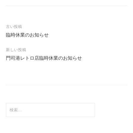
古い投稿
臨時休業のお知らせ
投
稿
新しい投稿
ナ
門司港レトロ店臨時休業のお知らせ
ビ
ゲ
ー
シ
ョ
検
ン
索
: