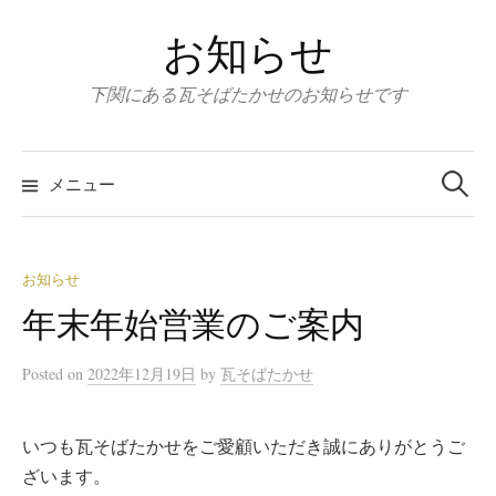
コ
お知らせ
ン
テ
下関にある瓦そばたかせのお知らせです
ン
ツ
検
へ
索
メニュー
:
ス
キ
ッ
お知らせ
プ
年末年始営業のご案内
Posted
on
2022年12月19日
by
瓦そばたかせ
いつも瓦そばたかせをご愛顧いただき誠にありがとうご
ざいます。