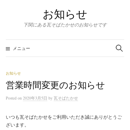
コ
お知らせ
ン
テ
下関にある瓦そばたかせのお知らせです
ン
ツ
検
へ
索
メニュー
:
ス
キ
ッ
お知らせ
プ
営業時間変更のお知らせ
Posted
on
2020年3月5日
by
瓦そばたかせ
いつも瓦そばたかせをご利用いただき誠にありがとうご
ざいます。