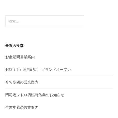
シ
ョ
検
ン
索
:
最近の投稿
お盆期間営業案内
4/25（土）角島岬店 グランドオープン
ＧＷ期間の営業案内
門司港レトロ店臨時休業のお知らせ
年末年始の営業案内